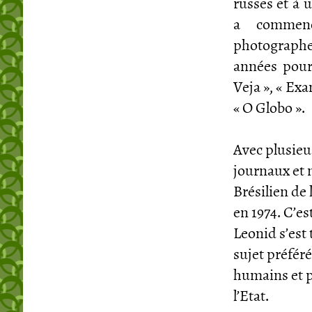
russes et à 
a commenc
photographe 
années pour
Veja », « Exa
« O Globo ».
Avec plusieu
journaux et 
Brésilien de 
en 1974. C’e
Leonid s’est
sujet préfér
humains et p
l’Etat.