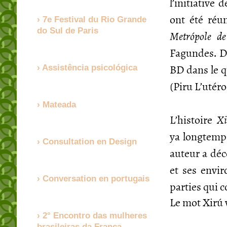
l’initiative 
ont été ré
7e Festival du Rio Grande
do Sul de Paris
Metrópole de
Fagundes. Da
BD dans le 
Assistência psicológica
(Piru L’utéro
Mateada
L’histoire
Xi
ya longtemp
Consultation en Design
auteur a déco
et ses envi
Conversation en portugais
parties qui 
Le mot Xirú v
2° Encontro das mulheres
brasileiras da França