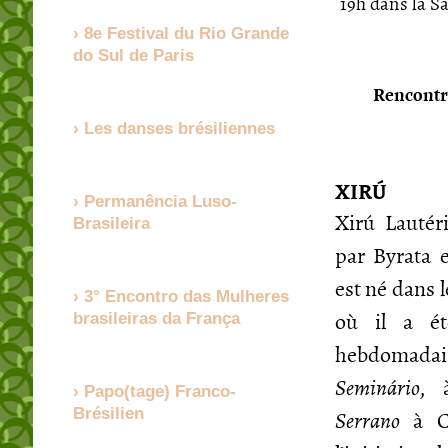
19h dans la Sa
8e Festival du Rio Grande
do Sul de Paris
Rencontre
Les danses brésiliennes
XIRÚ
Permanência Luso-
Xirú Lautér
Brasileira
par Byrata e
est né dans 
3° Encontro das Mulheres
où il a é
brasileiras da França
hebdomada
Seminário
, 
Papo(tage) Franco-
Serrano
à Cr
Brésilien