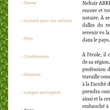
Neltair ABREU
Danse
encore et to
notaire. À se
Activité pour les enfants
dalles du tr
revenir vu la 
dans le pays.
Film
À l’école, i
Conférences
de sa région.
profession du
travaille com
Espaces
à la Faculté
prendra com
Langue portugaise
ainsi et la c
embauché 