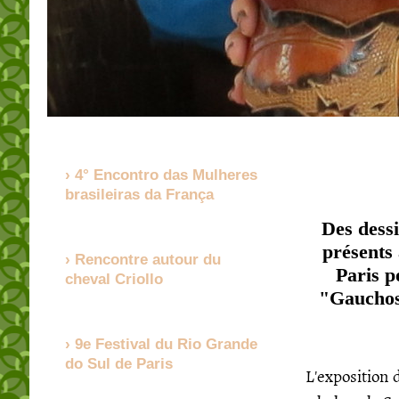
4° Encontro das Mulheres
brasileiras da França
Des dess
présents 
Rencontre autour du
Paris p
cheval Criollo
"Gauchos
9e Festival du Rio Grande
do Sul de Paris
L'exposition 