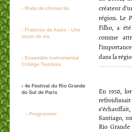
créateur d’u
Roda de chimarrão
région. Le
P
Filho, a ét
Franciso de Assis - Une
comme attra
leçon de vie
l’importance
dans la régi
Ensemble instrumental
Collège Teutônia
4e Festival du Rio Grande
En 1950, lo
do Sul de Paris
refroidissa
s’échauffai
Programme
Santiago, un
Rio Grande