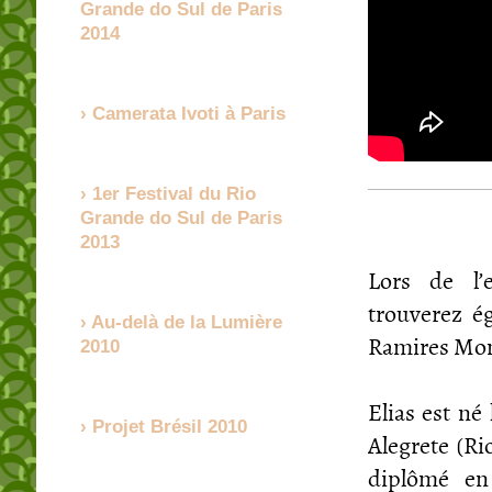
Grande do Sul de Paris
2014
Camerata Ivoti à Paris
1er Festival du Rio
Grande do Sul de Paris
2013
Lors de l’
trouverez é
Au-delà de la Lumière
Ramires Mont
2010
Elias est né 
Projet Brésil 2010
Alegrete (Rio
diplômé en 