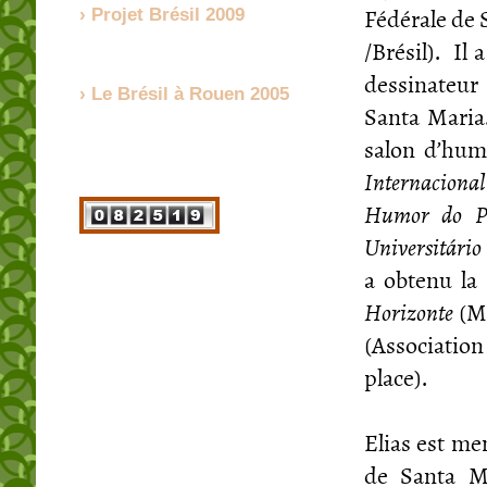
Fédérale de 
Projet Brésil 2009
/Brésil). I
dessinateur
Le Brésil à Rouen 2005
Santa Maria
salon d’hum
Internaciona
Humor do P
Universitári
a obtenu la
Horizonte
(Ma
(Associati
place).
Elias est m
de Santa Ma