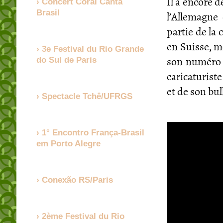
Il a encore 
Concert Coral Canta
Brasil
l’Allemagne
partie de la
en Suisse, mê
3e Festival du Rio Grande
son numéro d
do Sul de Paris
caricaturist
et de son bu
Spectacle Tchê/UFRGS
1° Encontro França-Brasil
em Porto Alegre
Conexão RS/Paris
2ème Festival du Rio