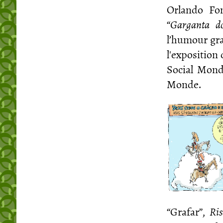
Orlando Fon
“
Garganta d
l’humour gra
l'exposition
Social Mondi
Monde.
“Grafar”,
Ri