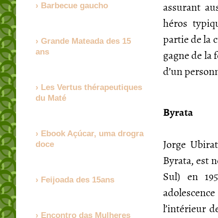
assurant aus
Barbecue gaucho
héros typi
partie de la 
Grande Mateada des 15
gagne de la f
ans
d’un personn
Les Vertus thérapeutiques
du Maté
Byrata
Ebook Açúcar, uma drogra
Jorge Ubira
doce
Byrata, est 
Sul) en 19
Feijoada des 15ans
adolescence
l’intérieur d
Encontro das Mulheres