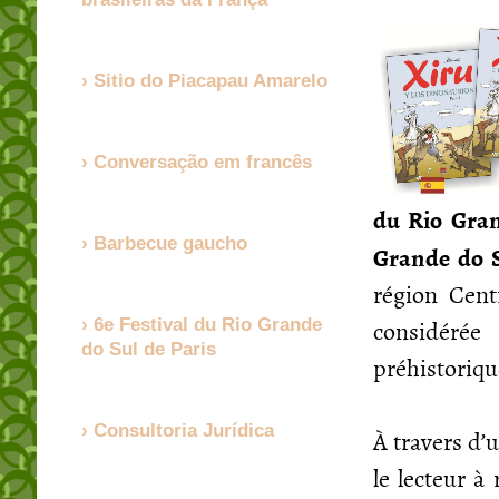
Sitio do Piacapau Amarelo
Conversação em francês
du Rio Gra
Barbecue gaucho
Grande do 
région Cent
considéré
6e Festival du Rio Grande
do Sul de Paris
préhistoriqu
Consultoria Jurídica
À travers d’
le lecteur à