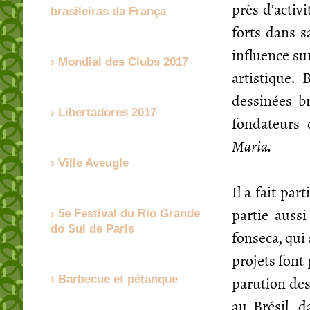
près d’activ
brasileiras da França
forts dans s
influence su
Mondial des Clubs 2017
artistique.
dessinées b
Libertadores 2017
fondateurs
Maria.
Ville Aveugle
Il a fait par
partie aussi
5e Festival du Rio Grande
do Sul de Paris
fonseca, qui
projets font
parution de
Barbecue et pétanque
au Brésil, 