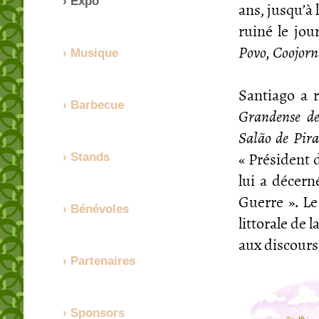
Expo
ans, jusqu’à 
ruiné le jou
Povo, Coojorn
Musique
Santiago a 
Barbecue
Grandense d
Salão de Pira
« Président 
Stands
lui a décern
Guerre ». Le
Bénévoles
littorale de 
aux discours
Partenaires
Sponsors