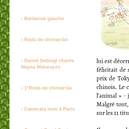
Barbecue gaucho
Roda de chimarrão
lui est décern
Daniel Debiagi chante
Maysa Matarazzo
félicitait de
prix de Toky
chinois. Le c
1°Roda de chimarrão
l’animal » -
Malgré tout,
Camerata Ivoti à Paris
sur les 11 tit