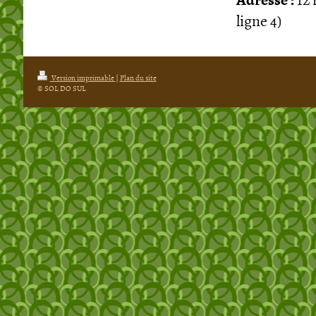
ligne 4)
Version imprimable
|
Plan du site
© SOL DO SUL