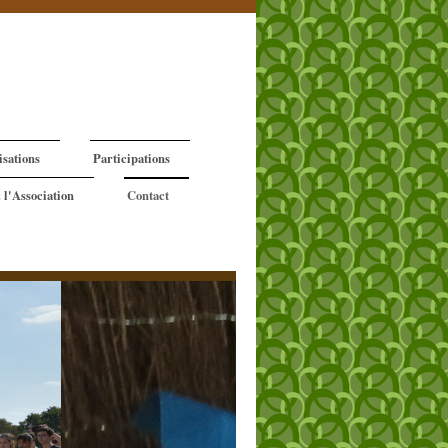
isations
Participations
 l'Association
Contact