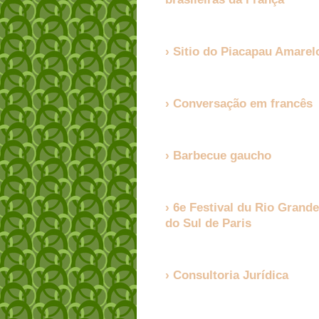
Sitio do Piacapau Amarel
Conversação em francês
Barbecue gaucho
6e Festival du Rio Grande
do Sul de Paris
Consultoria Jurídica