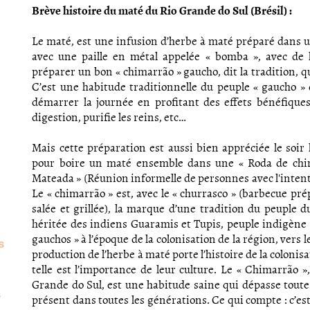
Brève histoire du maté du Rio Grande do Sul (Brésil) :
Le maté, est une infusion d’herbe à maté préparé dans u
avec une paille en métal appelée « bomba », avec de l
préparer un bon « chimarrão » gaucho, dit la tradition, qu’il
C’est une habitude traditionnelle du peuple « gaucho » 
démarrer la journée en profitant des effets bénéfiques 
digestion, purifie les reins, etc…
Mais cette préparation est aussi bien appréciée le soir
pour boire un maté ensemble dans une « Roda de chi
Mateada » (Réunion informelle de personnes avec l'intent
Le « chimarrão » est, avec le « churrasco » (barbecue pr
salée et grillée), la marque d’une tradition du peuple 
héritée des indiens Guaramis et Tupis, peuple indigène 
gauchos » à l’époque de la colonisation de la région, vers l
s
production de l’herbe à maté porte l’histoire de la colonis
telle est l’importance de leur culture. Le « Chimarrão 
Grande do Sul, est une habitude saine qui dépasse toutes 
s
présent dans toutes les générations. Ce qui compte : c’est