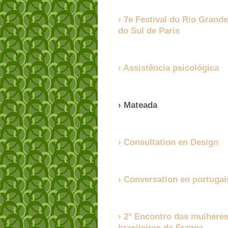
7e Festival du Rio Grande
do Sul de Paris
Assistência psicológica
Mateada
Consultation en Design
Conversation en portugai
2° Encontro das mulhere
brasileiras da França