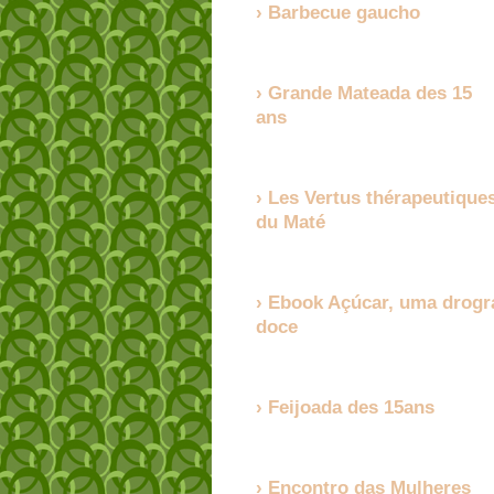
Barbecue gaucho
Grande Mateada des 15
ans
Les Vertus thérapeutique
du Maté
Ebook Açúcar, uma drogr
doce
Feijoada des 15ans
Encontro das Mulheres