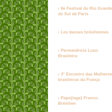
8e Festival du Rio Grande
do Sul de Paris
Les danses brésiliennes
Permanência Luso-
Brasileira
3° Encontro das Mulheres
brasileiras da França
Papo(tage) Franco-
Brésilien