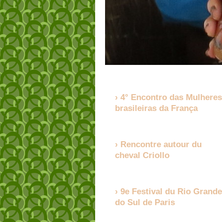
4° Encontro das Mulheres
brasileiras da França
Rencontre autour du
cheval Criollo
9e Festival du Rio Grande
do Sul de Paris