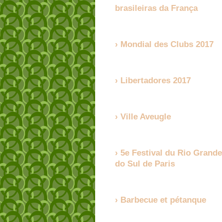
brasileiras da França
Mondial des Clubs 2017
Libertadores 2017
Ville Aveugle
5e Festival du Rio Grande
do Sul de Paris
Barbecue et pétanque