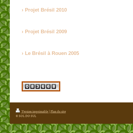
Projet Brésil 2010
Projet Brésil 2009
Le Brésil à Rouen 2005
Version imprimable
|
Plan du site
© SOL DO SUL