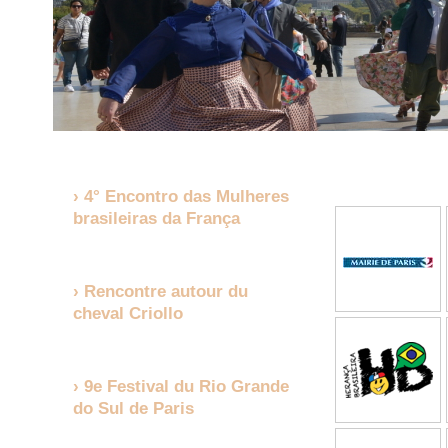
4° Encontro das Mulheres
brasileiras da França
Rencontre autour du
cheval Criollo
9e Festival du Rio Grande
do Sul de Paris