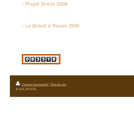
Projet Brésil 2009
Le Brésil à Rouen 2005
Version imprimable
|
Plan du site
© SOL DO SUL