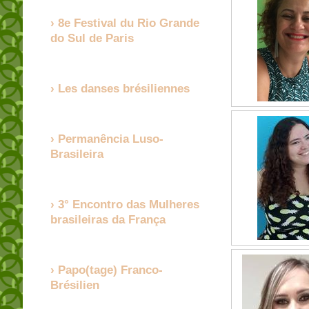
8e Festival du Rio Grande
do Sul de Paris
Les danses brésiliennes
Permanência Luso-
Brasileira
3° Encontro das Mulheres
brasileiras da França
Papo(tage) Franco-
Brésilien