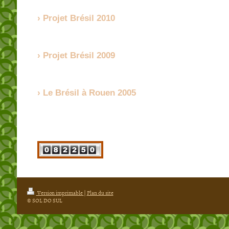
Projet Brésil 2010
Projet Brésil 2009
Le Brésil à Rouen 2005
Version imprimable
|
Plan du site
© SOL DO SUL