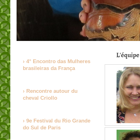
L'équipe
4° Encontro das Mulheres
brasileiras da França
Rencontre autour du
cheval Criollo
9e Festival du Rio Grande
do Sul de Paris