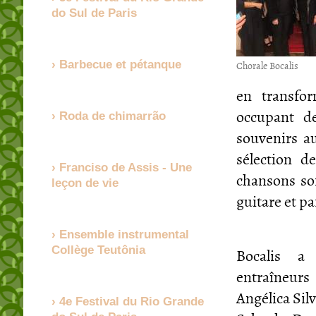
do Sul de Paris
Chorale Bocalis
Barbecue et pétanque
en transfor
occupant de
Roda de chimarrão
souvenirs au
sélection d
Franciso de Assis - Une
chansons so
leçon de vie
guitare et p
Ensemble instrumental
Bocalis 
Collège Teutônia
entraîneur
Angélica Silv
4e Festival du Rio Grande