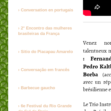
Conversation en portugais
2° Encontro das mulheres
brasileiras da França
Venez nom
talentueux 
Sitio do Piacapau Amarelo
:
Fernan
Pedro Kalt
Conversação em francês
Borba
(acc
avec un rép
brésilienne 
Barbecue gaucho
Le Trio Inst
6e Festival du Rio Grande