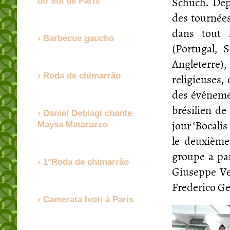
Schuch. Dep
do Sul de Paris
des tournées
dans tout l
Barbecue gaucho
(Portugal, 
Angleterre)
religieuses,
Roda de chimarrão
des événemen
brésilien de
Daniel Debiagi chante
jour ‘Bocalis
Maysa Matarazzo
le deuxième
groupe a par
1°Roda de chimarrão
Giuseppe Ver
Frederico Ge
Camerata Ivoti à Paris