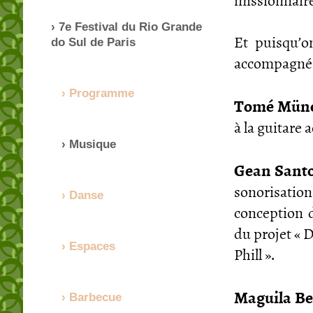
7e Festival du Rio Grande
Et puisqu’o
do Sul de Paris
accompagné 
Programme
Tomé Mün
à la guitare 
Musique
Gean Sant
sonorisation
Danse
conception d
du projet « 
Espaces
Phill ».
Maguila Be
Barbecue