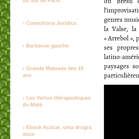
du Brésil 
do Sul de Paris
l’improvisat
genres music
Consultoria Jurídica
la Valse, l
« Arrebol »,
ses propre
Barbecue gaucho
latino-amér
paysages so
Grande Mateada des 15
particulière
ans
Les Vertus thérapeutiques
du Maté
Ebook Açúcar, uma drogra
doce