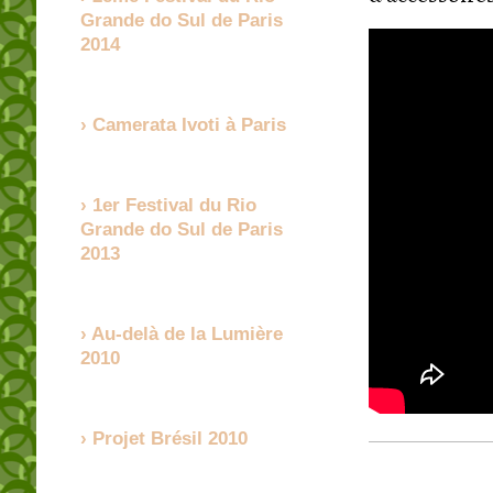
Grande do Sul de Paris
2014
Camerata Ivoti à Paris
1er Festival du Rio
Grande do Sul de Paris
2013
Au-delà de la Lumière
2010
Projet Brésil 2010