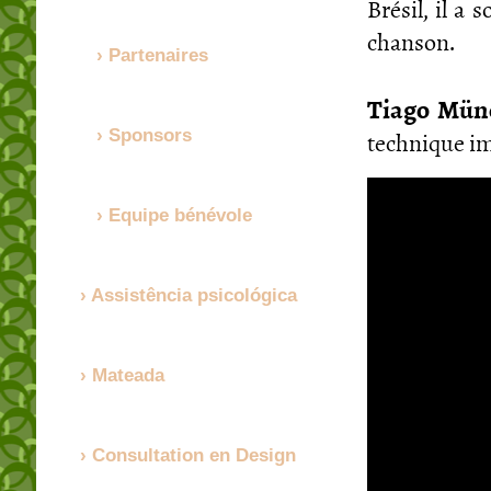
Brésil, il a 
chanson.
Partenaires
Tiago Mün
technique im
Sponsors
Equipe bénévole
Assistência psicológica
Mateada
Consultation en Design