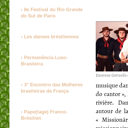
8e Festival du Rio Grande
do Sul de Paris
Les danses brésiliennes
Permanência Luso-
Brasileira
Emerson Gottardo 
musique dans 
3° Encontro das Mulheres
brasileiras da França
do cantor »,
rivière. Da
autour de la
Papo(tage) Franco-
« Missionár
Brésilien
missionnaire