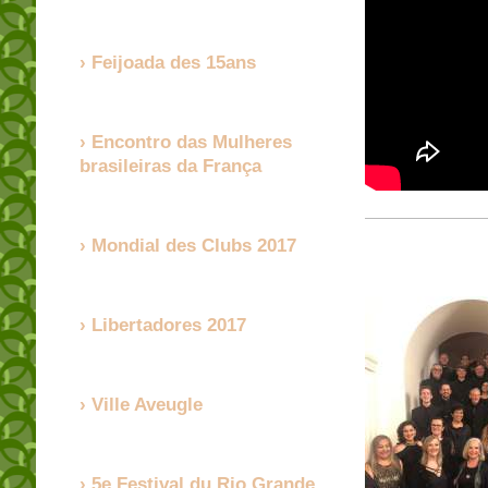
Feijoada des 15ans
Encontro das Mulheres
brasileiras da França
Mondial des Clubs 2017
Libertadores 2017
Ville Aveugle
5e Festival du Rio Grande