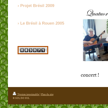
Projet Brésil 2009
Le Brésil à Rouen 2005
concert !
Version imprimable
|
Plan du site
© SOL DO SUL