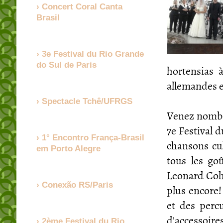
Concert Coral Canta
Brasil
3e Festival du Rio Grande
do Sul de Paris
hortensias 
allemandes e
Spectacle Tchê/UFRGS
Venez nombre
7e Festival 
1° Encontro França-Brasil
chansons cul
em Porto Alegre
tous les go
Leonard Coh
Conexão RS/Paris
plus encore!
et des perc
d'accessoires
2ème Festival du Rio