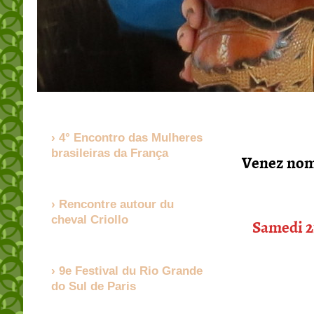
4° Encontro das Mulheres
brasileiras da França
Venez nomb
Rencontre autour du
cheval Criollo
Samedi 21
9e Festival du Rio Grande
do Sul de Paris