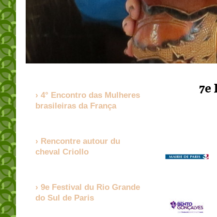
7e 
4° Encontro das Mulheres
brasileiras da França
Rencontre autour du
cheval Criollo
9e Festival du Rio Grande
do Sul de Paris