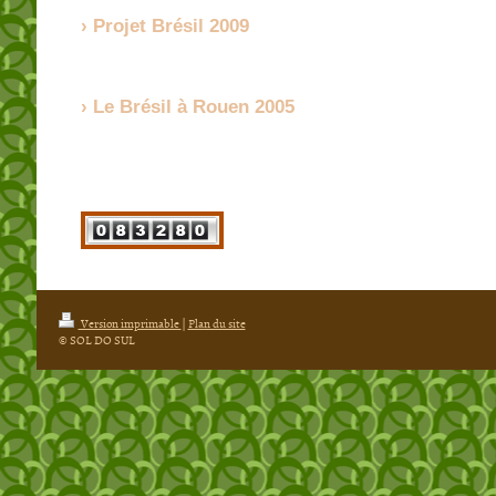
Projet Brésil 2009
Le Brésil à Rouen 2005
Version imprimable
|
Plan du site
© SOL DO SUL