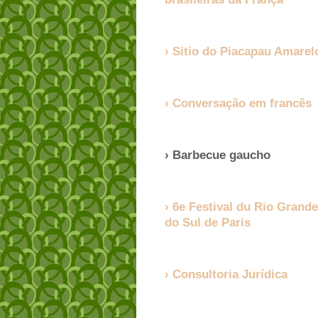
Sitio do Piacapau Amarel
Conversação em francês
Barbecue gaucho
6e Festival du Rio Grande
do Sul de Paris
Consultoria Jurídica