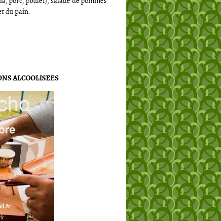
ha, porc, poulet), salade de pommes
t du pain.
SONS ALCOOLISEES