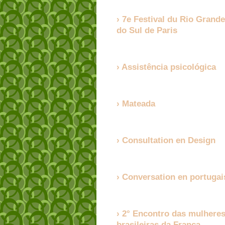
7e Festival du Rio Grande
do Sul de Paris
Assistência psicológica
Mateada
Consultation en Design
Conversation en portugai
2° Encontro das mulhere
brasileiras da França