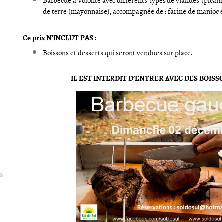
Barbecue à volonté avec différents types de viandes (pican
de terre (mayonnaise), accompagnée de : farine de manioc e
Ce prix N’INCLUT PAS :
Boissons et desserts qui seront vendues sur place.
IL EST INTERDIT D’ENTRER AVEC DES BOIS
s
s