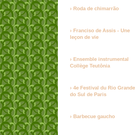
Roda de chimarrão
Franciso de Assis - Une
leçon de vie
Ensemble instrumental
Collège Teutônia
4e Festival du Rio Grande
do Sul de Paris
Barbecue gaucho