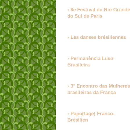
8e Festival du Rio Grande
do Sul de Paris
Les danses brésiliennes
Permanência Luso-
Brasileira
3° Encontro das Mulheres
brasileiras da França
Papo(tage) Franco-
Brésilien