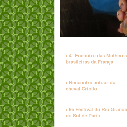
4° Encontro das Mulheres
brasileiras da França
Rencontre autour du
cheval Criollo
9e Festival du Rio Grande
do Sul de Paris