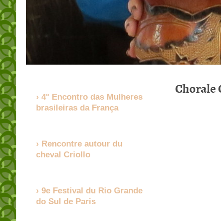
Chorale C
4° Encontro das Mulheres
brasileiras da França
Rencontre autour du
cheval Criollo
9e Festival du Rio Grande
do Sul de Paris