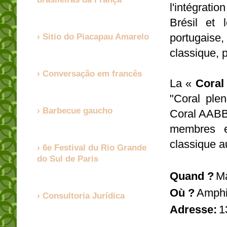
l'intégratio
Brésil et 
portugaise
Sitio do Piacapau Amarelo
classique, p
Conversação em francês
La «
Cora
"Coral ple
Barbecue gaucho
Coral AABB-
membres et
classique a
6e Festival du Rio Grande
do Sul de Paris
Quand ?
Ma
Où ?
Amphi
Consultoria Jurídica
Adresse:
1