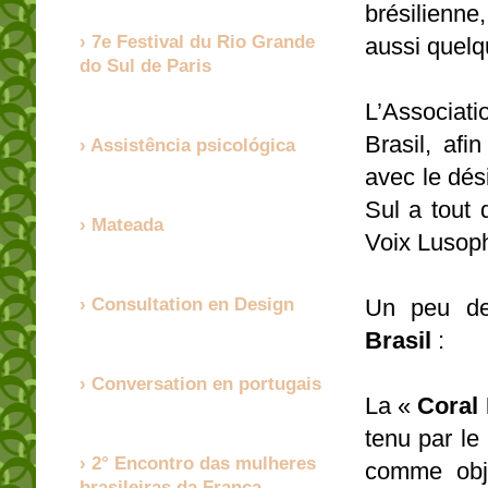
brésilienne
7e Festival du Rio Grande
aussi quel
do Sul de Paris
L’Associati
Brasil, afi
Assistência psicológica
avec le dési
Sul a tout 
Mateada
Voix Lusoph
Un peu de
Consultation en Design
Brasil
:
Conversation en portugais
La «
Coral
tenu par le
2° Encontro das mulheres
comme obje
brasileiras da França