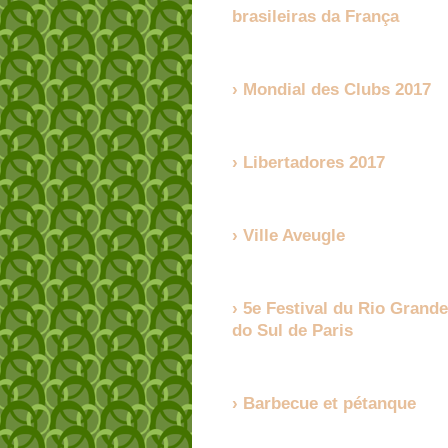
brasileiras da França
Mondial des Clubs 2017
Libertadores 2017
Ville Aveugle
5e Festival du Rio Grande
do Sul de Paris
Barbecue et pétanque