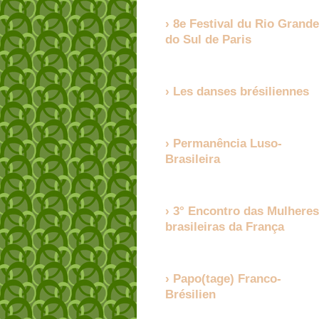
8e Festival du Rio Grande
do Sul de Paris
Les danses brésiliennes
Permanência Luso-
Brasileira
3° Encontro das Mulheres
brasileiras da França
Papo(tage) Franco-
Brésilien