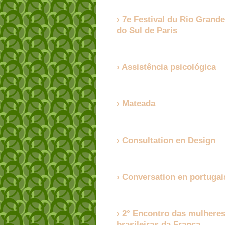
7e Festival du Rio Grande
do Sul de Paris
Assistência psicológica
Mateada
Consultation en Design
Conversation en portugai
2° Encontro das mulhere
brasileiras da França