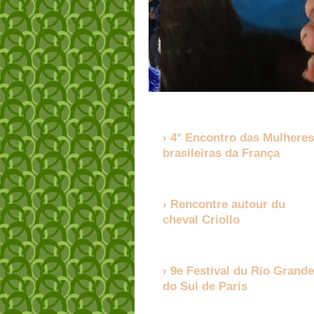
4° Encontro das Mulheres
brasileiras da França
Rencontre autour du
cheval Criollo
9e Festival du Rio Grande
do Sul de Paris