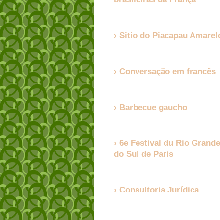
Sitio do Piacapau Amarel
Conversação em francês
Barbecue gaucho
6e Festival du Rio Grande
do Sul de Paris
Consultoria Jurídica