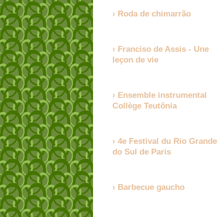
Roda de chimarrão
Franciso de Assis - Une
leçon de vie
Ensemble instrumental
Collège Teutônia
4e Festival du Rio Grande
do Sul de Paris
Barbecue gaucho