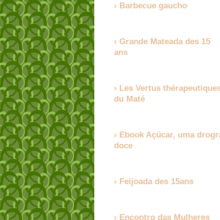
Barbecue gaucho
Grande Mateada des 15
ans
Les Vertus thérapeutique
du Maté
Ebook Açúcar, uma drogr
doce
Feijoada des 15ans
Encontro das Mulheres