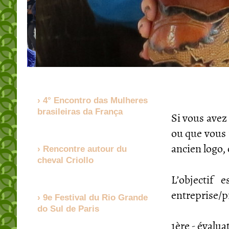
4° Encontro das Mulheres
brasileiras da França
Si vous avez
ou que vous 
ancien logo,
Rencontre autour du
cheval Criollo
L’objectif 
entreprise/pr
9e Festival du Rio Grande
do Sul de Paris
1ère - évalua