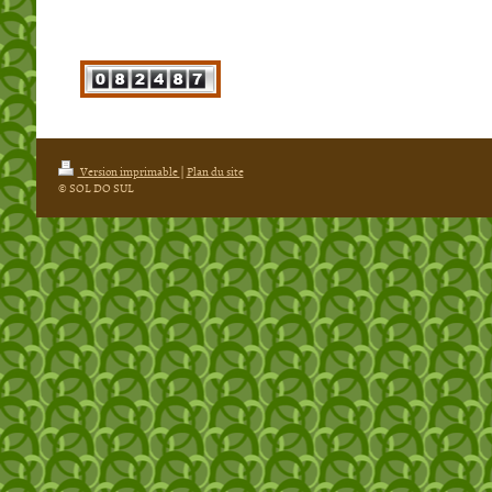
Version imprimable
|
Plan du site
© SOL DO SUL