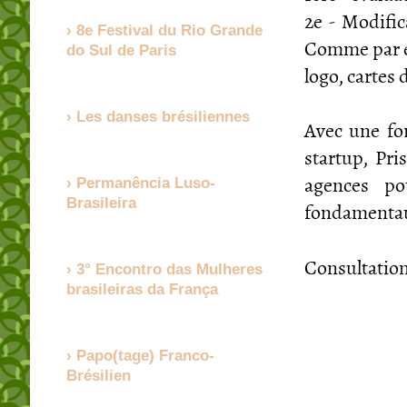
2e - Modific
8e Festival du Rio Grande
Comme par ex
do Sul de Paris
logo, cartes 
Les danses brésiliennes
Avec une for
startup, Pri
agences po
Permanência Luso-
Brasileira
fondamentaux
Consultatio
3° Encontro das Mulheres
brasileiras da França
Papo(tage) Franco-
Brésilien