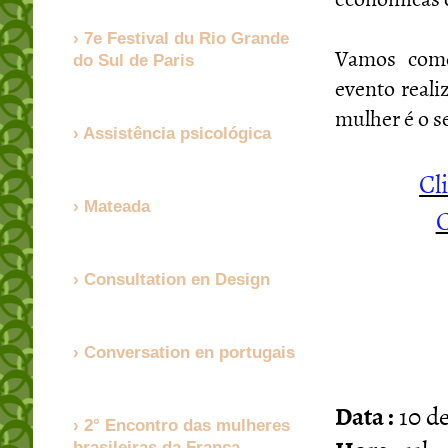
7e Festival du Rio Grande
Vamos come
do Sul de Paris
evento real
mulher é o se
Assistência psicológica
Cl
Mateada
C
Consultation en Design
Conversation en portugais
Data :
10 d
2° Encontro das mulheres
brasileiras da França