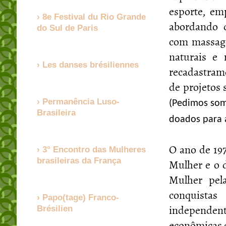
esporte, em
8e Festival du Rio Grande
abordando 
do Sul de Paris
com massage
naturais e
Les danses brésiliennes
recadastrame
de projetos 
Permanência Luso-
(Pedimos som
Brasileira
doados para a
O ano de 19
3° Encontro das Mulheres
Mulher e o 
brasileiras da França
Mulher pel
conquistas
Papo(tage) Franco-
independente
Brésilien
econômicas o