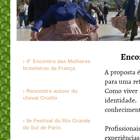
Encon
4° Encontro das Mulheres
brasileiras da França
A proposta é
para uma ref
Como viver e
Rencontre autour du
identidad
cheval Criollo
conhecimento
9e Festival du Rio Grande
Profissionai
do Sul de Paris
experiência