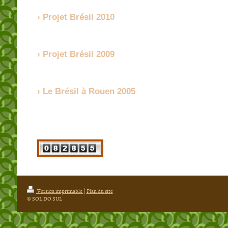
Projet Brésil 2010
Projet Brésil 2009
Le Brésil à Rouen 2005
Version imprimable
|
Plan du site
© SOL DO SUL