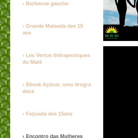
Barbecue gaucho
Grande Mateada des 15
ans
Les Vertus thérapeutiques
du Maté
Ebook Açúcar, uma drogra
doce
Feijoada des 15ans
Encontro das Mulheres